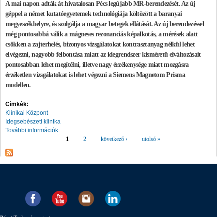
A mai napon adták át hivatalosan Pécs legújabb MR-berendezését. Az új
géppel a német kutatóegyetemek technológiája költözött a baranyai
megyeszékhelyre, és szolgálja a magyar betegek ellátását. Az új berendezéssel
még pontosabbá válik a mágneses rezonanciás képalkotás, a mérések alatt
csökken a zajterhelés, bizonyos vizsgálatokat kontrasztanyag nélkül lehet
elvégezni, nagyobb felbontása miatt az idegrendszer kisméretű elváltozásait
pontosabban lehet megítélni, illetve nagy érzékenysége miatt mozgásra
érzéketlen vizsgálatokat is lehet végezni a Siemens Magnetom Prisma
modellen.
Címkék:
Klinikai Központ
Idegsebészeti klinika
További információk
1
2
következő ›
utolsó »
Oldalak