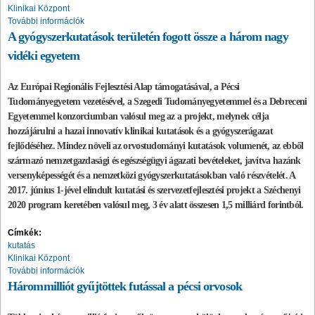
Klinikai Központ
További információk
A gyógyszerkutatások területén fogott össze a három nagy
vidéki egyetem
Az Európai Regionális Fejlesztési Alap támogatásával, a Pécsi
Tudományegyetem vezetésével, a Szegedi Tudományegyetemmel és a Debreceni
Egyetemmel konzorciumban valósul meg az a projekt, melynek célja
hozzájárulni a hazai innovatív klinikai kutatások és a gyógyszerágazat
fejlődéséhez. Mindez növeli az orvostudományi kutatások volumenét, az ebből
származó nemzetgazdasági és egészségügyi ágazati bevételeket, javítva hazánk
versenyképességét és a nemzetközi gyógyszerkutatásokban való részvételét. A
2017. június 1-jével elindult kutatási és szervezetfejlesztési projekt a Széchenyi
2020 program keretében valósul meg, 3 év alatt összesen 1,5 milliárd forintból.
Címkék:
kutatás
Klinikai Központ
További információk
Hárommilliót gyűjtöttek futással a pécsi orvosok