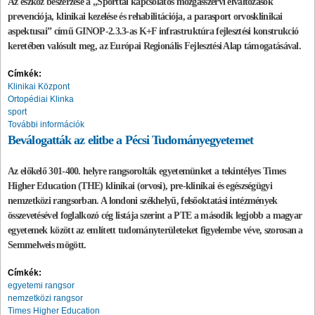
Az eszköz beszerzése a „Sporttal kapcsolatos mozgásszervi elváltozások
prevenciója, klinikai kezelése és rehabilitációja, a parasport orvosklinikai
aspektusai” című GINOP-2.3.3-as K+F infrastruktúra fejlesztési konstrukció
keretében valósult meg, az Európai Regionális Fejlesztési Alap támogatásával.
Címkék:
Klinikai Központ
Ortopédiai Klinka
sport
További információk
Beválogatták az elitbe a Pécsi Tudományegyetemet
Az előkelő 301-400. helyre rangsorolták egyetemünket a tekintélyes Times
Higher Education (THE) klinikai (orvosi), pre-klinikai és egészségügyi
nemzetközi rangsorban. A londoni székhelyű, felsőoktatási intézmények
összevetésével foglalkozó cég listája szerint a PTE a második legjobb a magyar
egyetemek között az említett tudományterületeket figyelembe véve, szorosan a
Semmelweis mögött.
Címkék:
egyetemi rangsor
nemzetközi rangsor
Times Higher Education