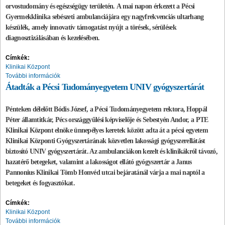
orvostudomány és egészségügy területén.
A mai napon érkezett a Pécsi
Gyermekklinika sebészeti ambulanciájára egy nagyfrekvenciás ultarhang
készülék, amely innovatív támogatást nyújt a törések, sérülések
diagnosztizálásában és kezelésében.
Címkék:
Klinikai Központ
További információk
Átadták a Pécsi Tudományegyetem UNIV gyógyszertárát
Pénteken délelőtt Bódis József, a Pécsi Tudományegyetem rektora, Hoppál
Péter államtitkár, Pécs országgyűlési képviselője és Sebestyén Andor, a PTE
Klinikai Központ elnöke ünnepélyes keretek között adta át a pécsi egyetem
Klinikai Központi Gyógyszertárának közvetlen lakossági
gyógys
zerellátást
biztosító UNIV gyógyszertárát. Az ambulanciákon kezelt és klinikákról távozó,
hazatérő betegeket, valamint a lakosságot ellátó gyógyszertár a Janus
Pannonius Klinikai Tömb Honvéd utcai bejáratánál várja a mai naptól a
betegeket és fogyasztókat.
Címkék:
Klinikai Központ
További információk