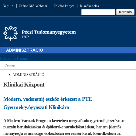
Ugrás a
Neptun
Office 365 Webmail
Telefonkönyv
Jelszókezelés
tartalomra
Keresés űrlap
Keresés
ADMINISZTRÁCIÓ
Célcsoport menü
Címlap
Jelenlegi hely
ADMINISZTRÁCIÓ
Klinikai Központ
Modern, vadonatúj eszköz érkezett a PTE
Gyermekgyógyászati Klinikára
A Modern Városok Program keretében megvalósuló egyetemfejlesztés nem
pusztán beruházásokat és épületrekonstrukciókat jelent, hanem jelentős
mennyiségű és minőségű eszközbeszerzésre is sor kerül, kiemelkedően az