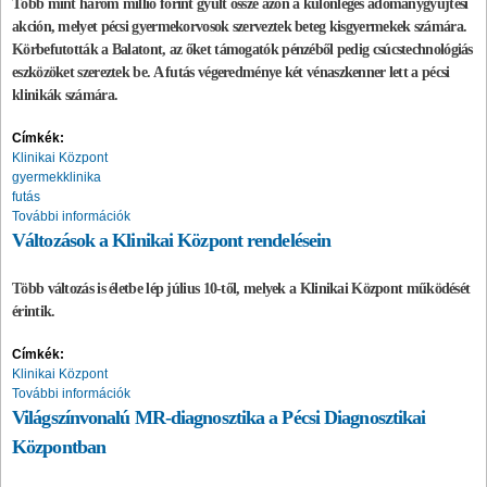
Több mint három millió forint gyűlt össze azon a különleges adománygyűjtési
akción, melyet pécsi gyermekorvosok szerveztek beteg kisgyermekek számára.
Körbefutották a Balatont, az őket támogatók pénzéből pedig csúcstechnológiás
eszközöket szereztek be. A futás végeredménye két vénaszkenner lett a pécsi
klinikák számára.
Címkék:
Klinikai Központ
gyermekklinika
futás
További információk
Változások a Klinikai Központ rendelésein
Több változás is életbe lép július 10-től, melyek a Klinikai Központ működését
érintik.
Címkék:
Klinikai Központ
További információk
Világszínvonalú MR-diagnosztika a Pécsi Diagnosztikai
Központban