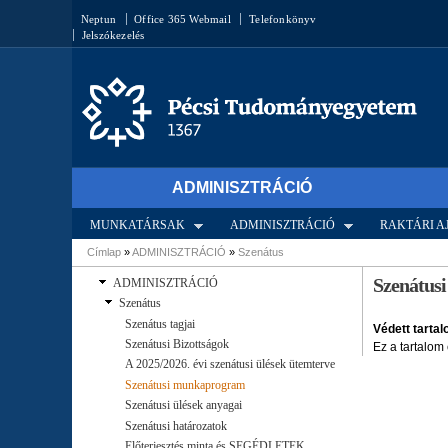
Keresés űrlap
Neptun
Office 365 Webmail
Telefonkönyv
Jelszókezelés
ADMINISZTRÁCIÓ
MUNKATÁRSAK
ADMINISZTRÁCIÓ
RAKTÁRI 
Címlap
»
ADMINISZTRÁCIÓ
»
Szenátus
Jelenlegi hely
Szenátus
ADMINISZTRÁCIÓ
Szenátus
Szenátus tagjai
Védett tarta
Szenátusi Bizottságok
Ez a tartalom
A 2025/2026. évi szenátusi ülések ütemterve
Szenátusi munkaprogram
Szenátusi ülések anyagai
Szenátusi határozatok
Előterjesztés minta és SEGÉDLETEK