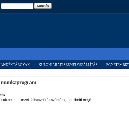
Ugrás a
Keresés
tartalomra
AJÁNDÉKTÁRGYAK
KÜLÖNJÁRATI SZEMÉLYSZÁLLÍTÁS
EGYETEMBIZ
i munkaprogram
lom:
 csak bejelentkezett felhasználók számára jeleníthető meg!