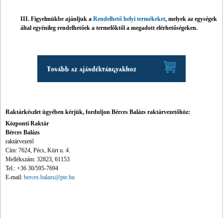
III. Figyelmükbe ajánljuk a
Rendelhető helyi termékeket
, melyek az egységek
által egyénileg rendelhetőek a termelőktől a megadott elérhetőségeken.
Raktárkészlet ügyében kérjük, forduljon Bérces Balázs raktárvezetőhöz:
Központi Raktár
Bérces Balázs
raktárvezető
Cím: 7624, Pécs, Kürt u. 4.
Mellékszám: 32823, 61153
Tel.: +36 30/595-7694
E-mail:
berces.balazs@pte.hu