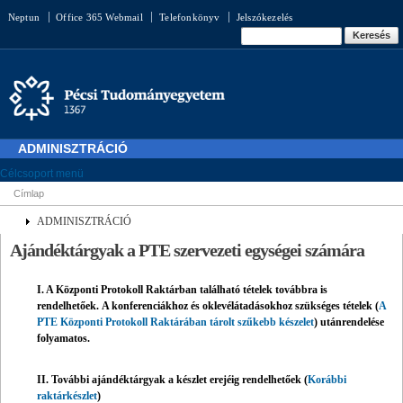
Ugrás a
Neptun
Office 365 Webmail
Telefonkönyv
Jelszókezelés
tartalomra
Keresés űrlap
Keresés
ADMINISZTRÁCIÓ
Célcsoport menü
Címlap
Jelenlegi hely
ADMINISZTRÁCIÓ
Ajándéktárgyak a PTE szervezeti egységei számára
I. A Központi Protokoll Raktárban található tételek továbbra is
rendelhetőek. A konferenciákhoz és oklevélátadásokhoz szükséges tételek (
A
PTE Központi Protokoll Raktárában tárolt szűkebb készelet
) utánrendelése
folyamatos.
II. További ajándéktárgyak a készlet erejéig rendelhetőek (
Korábbi
raktárkészlet
)