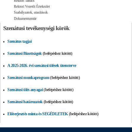
Rektori Tanács
Rektori Vezetői Értekezlet
Szabályzatok, utasítások
Dokumentumtár
Szenátusi tevékenységi körök
Szenátus tagjai
Szenátusi Bizottságok
(belépéshez kötött)
A 2025-2026. évi szenátusi ülések ütemterve
Szenátusi munkaprogram
(belépéshez kötött)
Szenátusi ülés anyagai
(belépéshez kötött)
Szenátusi határozatok
(belépéshez kötött)
Előterjesztés minta és SEGÉDLETEK
(belépéshez kötött)