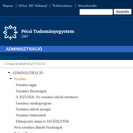
Ugrás a
Neptun
Office 365 Webmail
Telefonkönyv
Jelszókezelés
tartalomra
Keresés űrlap
Keresés
ADMINISZTRÁCIÓ
Célcsoport menü
Címlap
»
ADMINISZTRÁCIÓ
Jelenlegi hely
ADMINISZTRÁCIÓ
Szenátus
Szenátus tagjai
Szenátusi Bizottságok
A 2025/2026. évi szenátusi ülések ütemterve
Szenátusi munkaprogram
Szenátusi ülések anyagai
Szenátusi határozatok
Előterjesztés minta és SEGÉDLETEK
Nem szenátusi állandó bizottságok