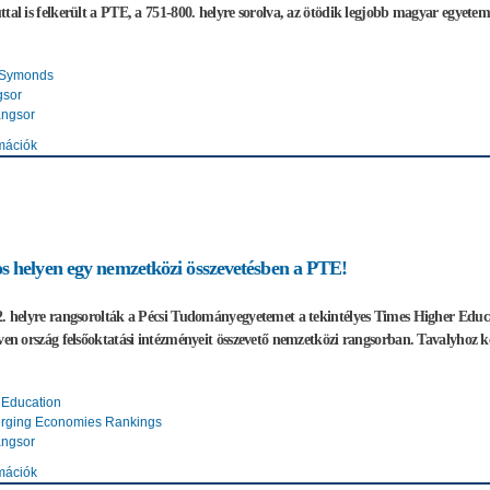
ttal is felkerült a PTE, a 751-800. helyre sorolva, az ötödik legjobb magyar egyete
 Symonds
gsor
angsor
mációk
s helyen egy nemzetközi összevetésben a PTE!
22. helyre rangsorolták a Pécsi Tudományegyetemet a tekintélyes Times Higher 
ven ország felsőoktatási intézményeit összevető nemzetközi rangsorban. Tavalyhoz képe
 Education
rging Economies Rankings
angsor
mációk