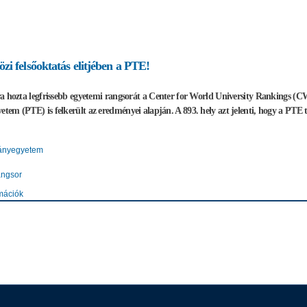
zi felsőoktatás elitjében a PTE!
a hozta legfrissebb egyetemi rangsorát a Center for World University Rankings (CWU
em (PTE) is felkerült az eredményei alapján. A 893. hely azt jelenti, hogy a PTE t
ányegyetem
angsor
mációk