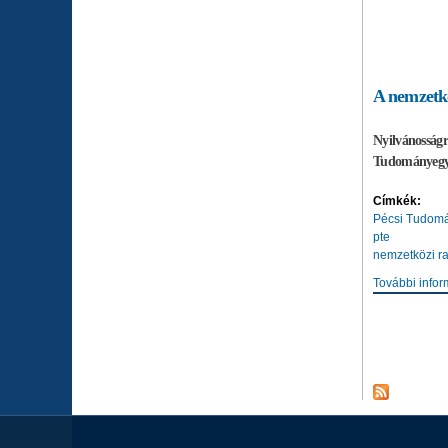
A nemzetkö
Nyilvánosságr
Tudományegyet
Címkék:
Pécsi Tudom
pte
nemzetközi r
További infor