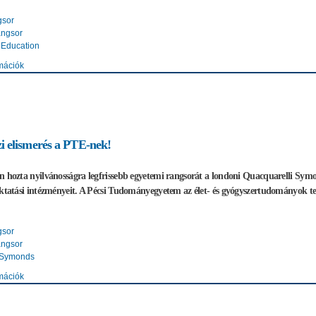
gsor
angsor
 Education
mációk
 elismerés a PTE-nek!
n hozta nyilvánosságra legfrissebb egyetemi rangsorát a londoni Quacquarelli Symo
oktatási intézményeit. A Pécsi Tudományegyetem az élet- és gyógyszertudományok ter
gsor
angsor
 Symonds
mációk