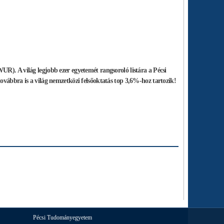
R). A világ legjobb ezer egyetemét rangsoroló listára a Pécsi
ovábbra is a világ nemzetközi felsőoktatás top 3,6%-hoz tartozik!
Pécsi Tudományegyetem