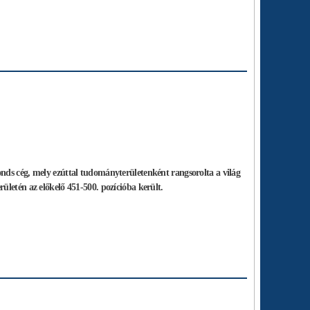
nds cég, mely ezúttal tudományterületenként rangsorolta a világ
ületén az előkelő 451-500. pozícióba került.