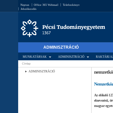
Keresés űrlap
Neptun
Office 365 Webmail
Telefonkönyv
Jelszókezelés
ADMINISZTRÁCIÓ
MUNKATÁRSAK
ADMINISZTRÁCIÓ
RAKTÁRI 
Címlap
Jelenlegi hely
nemzetkö
ADMINISZTRÁCIÓ
Nemzetközi
Az előkelő 12
elnevezésű, öt
magyar egyete