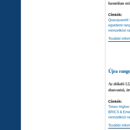
hasonlóan ezú
Címkék:
Quacquarelli
egyetemi ran
nemzetközi r
További infor
Újra rango
Az előkelő 1
elnevezésű, öt
Címkék:
Times Higher
BRICS & Eme
nemzetközi r
További infor