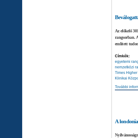
Beválogatt
Az előkelő 30
rangsorban. A
említett tudo
Címkék:
egyetemi ran
nemzetközi r
Times Higher
Klinikai Közp
További infor
A londonia
Nyilvánosságr