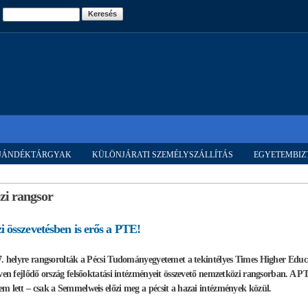
Ugrás a
Keresés
tartalomra
AJÁNDÉKTÁRGYAK
KÜLÖNJÁRATI SZEMÉLYSZÁLLÍTÁS
EGYETEMBIZ
zi rangsor
 összevetésben is erős a PTE!
7. helyre rangsorolták a Pécsi Tudományegyetemet a tekintélyes Times Higher Ed
ven fejlődő ország felsőoktatási intézményeit összevető nemzetközi rangsorban. A PT
m lett – csak a Semmelweis előzi meg a pécsit a hazai intézmények közül.