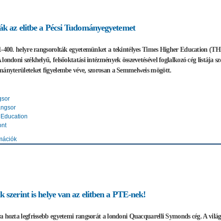
ák az elitbe a Pécsi Tudományegyetemet
1-400. helyre rangsorolták egyetemünket a tekintélyes Times Higher Education (THE)
 londoni székhelyű, felsőoktatási intézmények összevetésével foglalkozó cég listája
mányterületeket figyelembe véve, szorosan a Semmelweis mögött.
gsor
angsor
 Education
ont
mációk
k szerint is helye van az elitben a PTE-nek!
a hozta legfrissebb egyetemi rangsorát a londoni Quacquarelli Symonds cég. A világ 