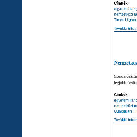
Címkék:
egyetemi ran
nemzetközi r
Times Higher
További infor
Nemzetközi
Szerda délutá
legjobb felső
Címkék:
egyetemi ran
nemzetközi r
Quacquarelli
További infor