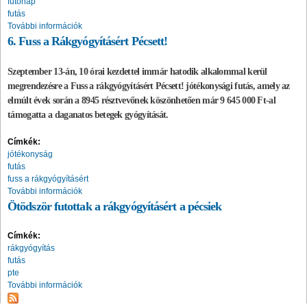
futónap
futás
További információk
6. Fuss a Rákgyógyításért Pécsett!
Szeptember 13-án, 10 órai kezdettel immár hatodik alkalommal kerül
megrendezésre a Fuss a rákgyógyításért Pécsett! jótékonysági futás, amely az
elmúlt évek során a 8945 résztvevőnek köszönhetően már 9 645 000 Ft-al
támogatta a daganatos betegek gyógyítását.
Címkék:
jótékonyság
futás
fuss a rákgyógyításért
További információk
Ötödször futottak a rákgyógyításért a pécsiek
Címkék:
rákgyógyítás
futás
pte
További információk