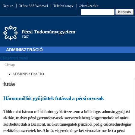
Ugrás a
Neptun
Office 365 Webmail
Telefonkönyv
Jelszókezelés
tartalomra
Keresés űrlap
Keresés
ADMINISZTRÁCIÓ
Célcsoport menü
Címlap
Jelenlegi hely
ADMINISZTRÁCIÓ
futás
Hárommilliót gyűjtöttek futással a pécsi orvosok
Több mint három millió forint gyűlt össze azon a különleges adománygyűjtési
akción, melyet pécsi gyermekorvosok szerveztek beteg kisgyermekek számára.
Körbefutották a Balatont, az őket támogatók pénzéből pedig csúcstechnológiás
eszközöket szereztek be. A futás végeredménye két vénaszkenner lett a pécsi