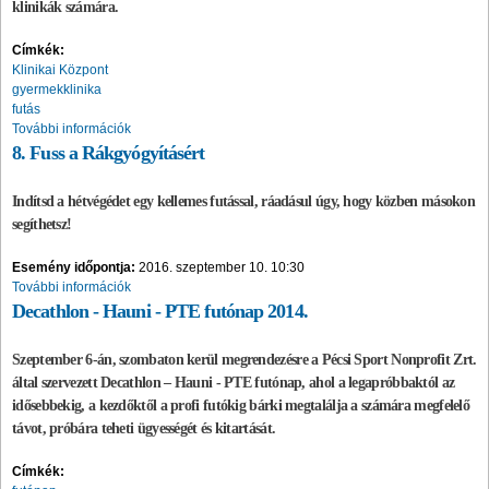
klinikák számára.
Címkék:
Klinikai Központ
gyermekklinika
futás
További információk
8. Fuss a Rákgyógyításért
Indítsd a hétvégédet egy kellemes futással, ráadásul úgy, hogy közben másokon
segíthetsz!
Esemény időpontja:
2016. szeptember 10. 10:30
További információk
Decathlon - Hauni - PTE futónap 2014.
Szeptember 6-án, szombaton kerül megrendezésre a Pécsi Sport Nonprofit Zrt.
által szervezett
Decathlon – Hauni - PTE futónap
, ahol a legapróbbaktól az
idősebbekig, a kezdőktől a profi futókig bárki megtalálja a számára megfelelő
távot, próbára teheti ügyességét és kitartását.
Címkék: