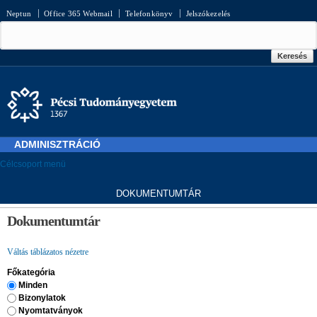
Ugrás a
Neptun
Office 365 Webmail
Telefonkönyv
Jelszókezelés
tartalomra
Keresés űrlap
Keresés
ADMINISZTRÁCIÓ
Célcsoport menü
D
OKUMENTUMTÁR
Jelenlegi hely
Dokumentumtár
Váltás táblázatos nézetre
Főkategória
Minden
Bizonylatok
Nyomtatványok