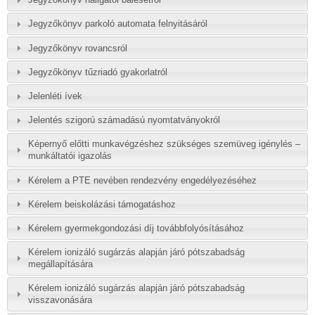
Jegyzőkönyv parkoló automata felnyitásáról
Jegyzőkönyv rovancsról
Jegyzőkönyv tűzriadó gyakorlatról
Jelenléti ívek
Jelentés szigorú számadású nyomtatványokról
Képernyő előtti munkavégzéshez szükséges szemüveg igénylés –
munkáltatói igazolás
Kérelem a PTE nevében rendezvény engedélyezéséhez
Kérelem beiskolázási támogatáshoz
Kérelem gyermekgondozási díj továbbfolyósításához
Kérelem ionizáló sugárzás alapján járó pótszabadság
megállapítására
Kérelem ionizáló sugárzás alapján járó pótszabadság
visszavonására