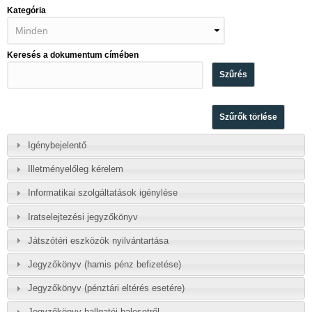
Kategória
Keresés a dokumentum címében
Igénybejelentő
Illetményelőleg kérelem
Informatikai szolgáltatások igénylése
Iratselejtezési jegyzőkönyv
Játszótéri eszközök nyilvántartása
Jegyzőkönyv (hamis pénz befizetése)
Jegyzőkönyv (pénztári eltérés esetére)
Jegyzőkönyv hallgatói balesetről