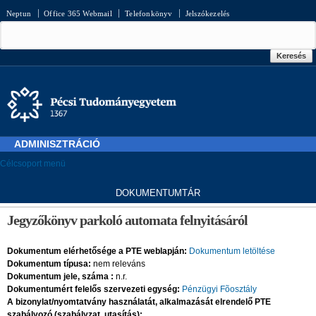
Ugrás a
Neptun
Office 365 Webmail
Telefonkönyv
Jelszókezelés
tartalomra
Keresés űrlap
Keresés
ADMINISZTRÁCIÓ
Célcsoport menü
D
OKUMENTUMTÁR
Jelenlegi hely
Jegyzőkönyv parkoló automata felnyitásáról
Dokumentum elérhetősége a PTE weblapján:
Dokumentum letöltése
Dokumentum típusa:
nem releváns
Dokumentum jele, száma :
n.r.
Dokumentumért felelős szervezeti egység:
Pénzügyi Fõosztály
A bizonylat/nyomtatvány használatát, alkalmazását elrendelő PTE
szabályozó (szabályzat, utasítás):