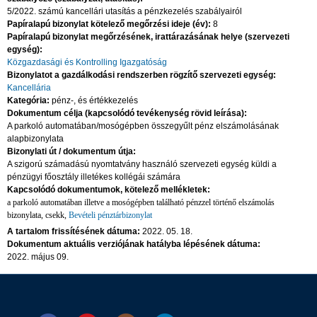
5/2022. számú kancellári utasítás a pénzkezelés szabályairól
Papíralapú bizonylat kötelező megőrzési ideje (év):
8
Papíralapú bizonylat megőrzésének, irattárazásának helye (szervezeti
egység):
Közgazdasági és Kontrolling Igazgatóság
Bizonylatot a gazdálkodási rendszerben rögzítő szervezeti egység:
Kancellária
Kategória:
pénz-, és értékkezelés
Dokumentum célja (kapcsolódó tevékenység rövid leírása):
A parkoló automatában/mosógépben összegyűlt pénz elszámolásának
alapbizonylata
Bizonylati út / dokumentum útja:
A szigorú számadású nyomtatvány használó szervezeti egység küldi a
pénzügyi főosztály illetékes kollégái számára
Kapcsolódó dokumentumok, kötelező mellékletek:
a parkoló automatában illetve a mosógépben található pénzzel történő elszámolás
bizonylata, csekk,
Bevételi pénztárbizonylat
A tartalom frissítésének dátuma:
2022. 05. 18.
Dokumentum aktuális verziójának hatályba lépésének dátuma:
2022. május 09.