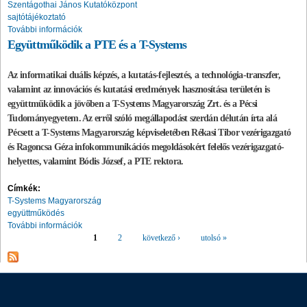
Szentágothai János Kutatóközpont
sajtótájékoztató
További információk
Együttműködik a PTE és a T-Systems
Az informatikai duális képzés, a kutatás-fejlesztés, a technológia-transzfer,
valamint az innovációs és kutatási eredmények hasznosítása területén is
együttműködik a jövőben a T-Systems Magyarország Zrt. és a Pécsi
Tudományegyetem. Az erről szóló megállapodást szerdán délután írta alá
Pécsett a T-Systems Magyarország képviseletében Rékasi Tibor vezérigazgató
és Ragoncsa Géza infokommunikációs megoldásokért felelős vezérigazgató-
helyettes, valamint Bódis József, a PTE rektora.
Címkék:
T-Systems Magyarország
együttműködés
További információk
1
2
következő ›
utolsó »
Oldalak