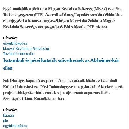
Együttműködik a jövőben a Magyar Kézilabda Szövetség (MKSZ) és a Pécsi
Tudományegyetem (PTE). Az erről szóló megállapodást szerdán délelőtt látta
el kézjegyével a baranyai megyeszékhelyen Marczinka Zoltán, a Magyar
Kézilabda Szövetség sportigazgatója és Bódis József, a PTE rektora.
Címkék:
együttműködés
Magyar Kézilabda Szövetség
További információk
Isztambuli és pécsi kutatók szövetkeznek az Alzheimer-kór
ellen
Sok lehetséges kapcsolódási pontot látnak kutatásaik között az isztambuli
Kültür Üniversitesi és a Pécsi Tudományegyetem agykutatói. A konkrét közös
projekt kidolgozása előtt tartottak sajtótájékoztatót augusztus 11-én a
Szentágothai János Kutatóközpontban.
Címkék:
kutatás
pte
együttműködés