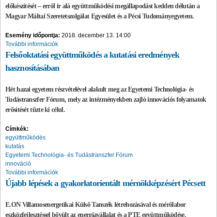
előkészítését – erről ír alá együttműködési megállapodást kedden délután a
Magyar Máltai Szeretetszolgálat Egyesület és a Pécsi Tudományegyetem.
Esemény időpontja:
2018. december 13. 14:00
További információk
Felsőoktatási együttműködés a kutatási eredmények
hasznosításában
Hét hazai egyetem részvételével alakult meg az Egyetemi Technológia- és
Tudástranszfer Fórum, mely az intézményekben zajló innovációs folyamatok
erősítését tűzte ki célul.
Címkék:
együttműködés
kutatás
Egyetemi Technológia- és Tudástranszfer Fórum
innováció
További információk
Újabb lépések a gyakorlatorientált mérnökképzésért Pécsett
E.ON Villamosenergetikai Külső Tanszék létrehozásával és mérőlabor
eszközfejlesztéssel bővült az energiavállalat és a PTE együttműködése.