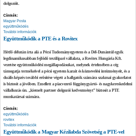
dolgozóit.
Címkék:
Magyar Posta
együttműködés
További információk
Együttműködik a PTE és a Rovitex
Hétfő délután írta alá a Pécsi Tudományegyetem és a Dél-Dunántúl egyik
legdinamikusabban fejlődő textilipari vállalata, a Rovitex Hungária Kft.
vezetése együttműködési megállapodásukat, melynek értelmében a cég
támogatja termékeivel a pécsi egyetem karait és köznevelési intézményeit, és a
duális képzés további erősítése végett a hallgatók számára szakmai gyakorlatot
is biztosít a jövőben. Emellett a
piacvezető függönygyártó- és nagykereskedelmi
vállalkozás ún. „kiemelt partner dolgozói kedvezményt” biztosít a PTE
munkatársai számára.
Címkék:
együttműködés
rovitex
További információk
Együttműködik a Magyar Kézilabda Szövetség a PTE-vel