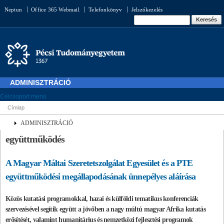
Ugrás a
Neptun
Office 365 Webmail
Telefonkönyv
Jelszókezelés
tartalomra
Keresés űrlap
Keresés
ADMINISZTRÁCIÓ
Célcsoport menü
Címlap
Jelenlegi hely
ADMINISZTRÁCIÓ
együttműködés
A Magyar Máltai Szeretetszolgálat Egyesület és a PTE
együttműködési megállapodásának ünnepélyes aláírása
Közös kutatási programokkal, hazai és külföldi tematikus konferenciák
szervezésével segítik együtt a jövőben a nagy múltú magyar Afrika kutatás
erősítését, valamint humanitárius és nemzetközi fejlesztési programok