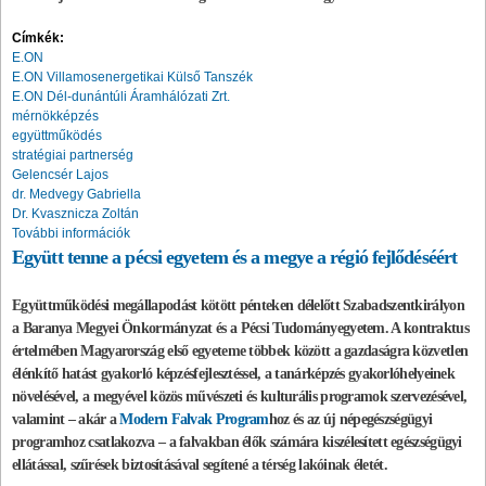
Címkék:
E.ON
E.ON Villamosenergetikai Külső Tanszék
E.ON Dél-dunántúli Áramhálózati Zrt.
mérnökképzés
együttműködés
stratégiai partnerség
Gelencsér Lajos
dr. Medvegy Gabriella
Dr. Kvasznicza Zoltán
További információk
Együtt tenne a pécsi egyetem és a megye a régió fejlődéséért
Együttműködési megállapodást kötött pénteken délelőtt Szabadszentkirályon
a Baranya Megyei Önkormányzat és a Pécsi Tudományegyetem. A kontraktus
értelmében Magyarország első egyeteme többek között a gazdaságra közvetlen
élénkítő hatást gyakorló képzésfejlesztéssel, a tanárképzés gyakorlóhelyeinek
növelésével, a megyével közös művészeti és kulturális programok szervezésével,
valamint – akár a
Modern Falvak Program
hoz és az új népegészségügyi
programhoz csatlakozva – a falvakban élők számára kiszélesített egészségügyi
ellátással, szűrések biztosításával segítené a térség lakóinak életét.