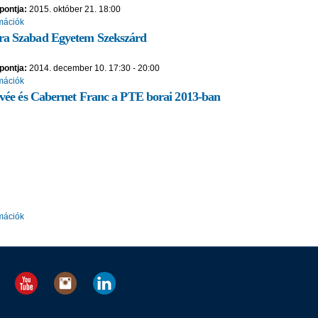
pontja:
2015. október 21. 18:00
mációk
a Szabad Egyetem Szekszárd
pontja:
2014. december 10.
17:30
-
20:00
mációk
vée és Cabernet Franc a PTE borai 2013-ban
mációk