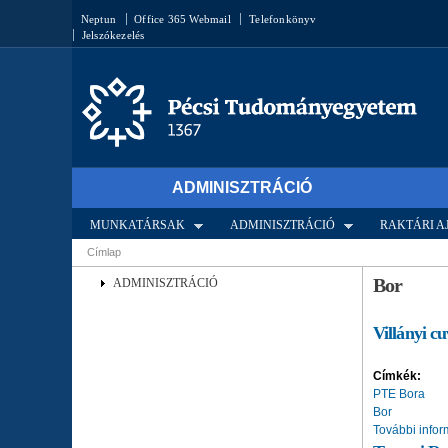
Keresés űrlap
Neptun
Office 365 Webmail
Telefonkönyv
Jelszókezelés
ADMINISZTRÁCIÓ
MUNKATÁRSAK
ADMINISZTRÁCIÓ
RAKTÁRI 
Címlap
Jelenlegi hely
Bor
ADMINISZTRÁCIÓ
Villányi c
Címkék:
PTE Bora
Bor
További infor