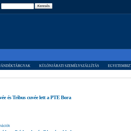
Ugrás a
Keresés
tartalomra
AJÁNDÉKTÁRGYAK
KÜLÖNJÁRATI SZEMÉLYSZÁLLÍTÁS
EGYETEMBIZ
uvée és Tribus cuvée lett a PTE Bora
mációk