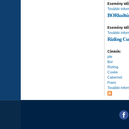
Esemény idő
További infor
BORkultúr
Esemény idő
További infor
Rizling Cu
Címkék:
pte
Bor
Rizling
Cuvée
Cabernet
Franc
További infor