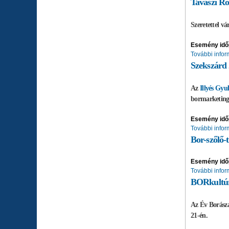
Tavaszi Ro
Szeretettel 
Esemény idő
További infor
Szekszárd 
Az
Illyés Gyu
bormarketing 
Esemény idő
További infor
Bor-szőlő-
Esemény idő
További infor
BORkultúr
Az Év Borásza
21-én.