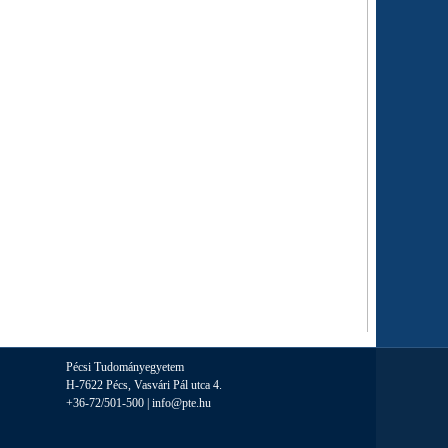
Pécsi Tudományegyetem
H-7622 Pécs, Vasvári Pál utca 4.
+36-72/501-500 |
info@pte.hu