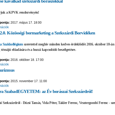
sé kavalkád szekszárdi borászokkal
várjuk a KPVK rendezvényén!
pontja:
2017. május 17. 18:00
mációk
2.0. Közösségi bormarketing a Szekszárdi Borvidéken
la Szakkollégium
szeretettel meghív minden kedves érdeklődőt 2016. október 18-án 
témájú előadására és a hozzá kapcsolódó beszélgetésre.
pontja:
2016. október 18. 17:00
mációk
turizmus
pontja:
2015. november 17. 11:00
mációk
a SzabadEGYETEM: az Év borászai Szekszárdról!
i Szekszárdról - Dúzsi Tamás, Vida Péter, Takler Ferenc, Vesztergombi Ferenc - sze