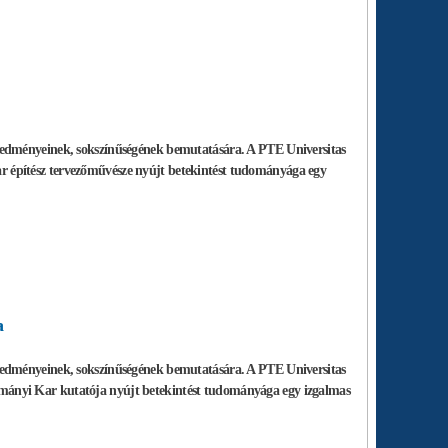
redményeinek, sokszínűségének bemutatására. A PTE Universitas
 Kar építész tervezőművésze nyújt betekintést tudományága egy
a
redményeinek, sokszínűségének bemutatására. A PTE Universitas
udományi Kar kutatója nyújt betekintést tudományága egy izgalmas