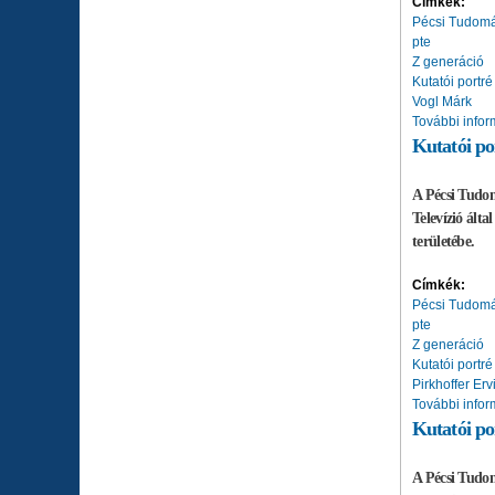
Címkék:
Pécsi Tudom
pte
Z generáció
Kutatói portré
Vogl Márk
További infor
Kutatói por
A Pécsi Tudom
Televízió álta
területébe.
Címkék:
Pécsi Tudom
pte
Z generáció
Kutatói portré
Pirkhoffer Erv
További infor
Kutatói po
A Pécsi Tudom