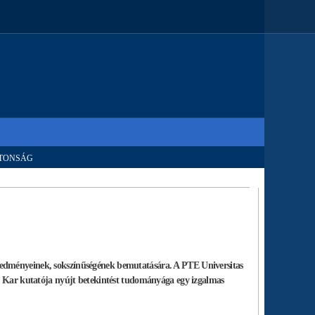
TONSÁG
redményeinek, sokszínűségének bemutatására. A PTE Universitas
yi Kar kutatója nyújt betekintést tudományága egy izgalmas