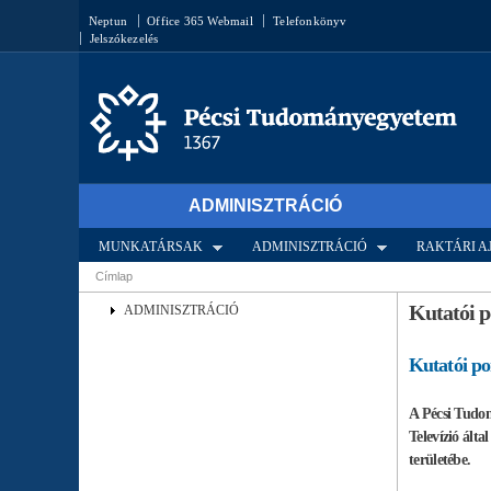
Keresés űrlap
Neptun
Office 365 Webmail
Telefonkönyv
Jelszókezelés
ADMINISZTRÁCIÓ
MUNKATÁRSAK
ADMINISZTRÁCIÓ
RAKTÁRI 
Címlap
Jelenlegi hely
Kutatói p
ADMINISZTRÁCIÓ
Kutatói po
A Pécsi Tudom
Televízió ált
területébe.