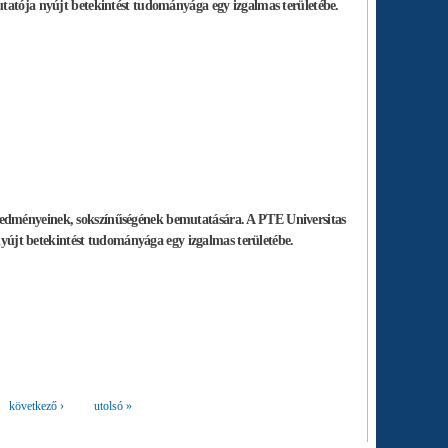
tatója nyújt betekintést tudományága egy izgalmas területébe.
redményeinek, sokszínűségének bemutatására. A PTE Universitas
 nyújt betekintést tudományága egy izgalmas területébe.
következő ›
utolsó »