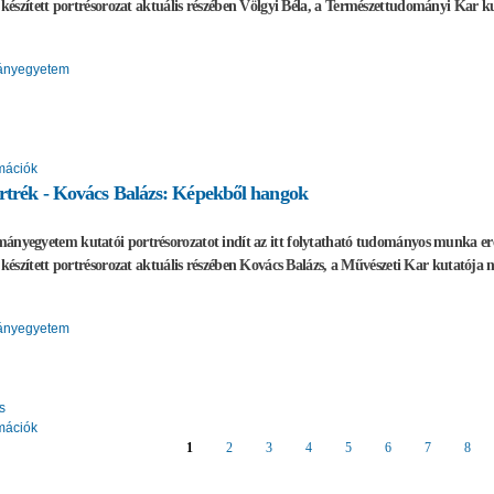
l készített portrésorozat aktuális részében Völgyi Béla, a
Természettudományi Kar
ku
ányegyetem
mációk
rtrék - Kovács Balázs: Képekből hangok
ányegyetem kutatói portrésorozatot indít az itt folytatható tudományos munka e
al készített portrésorozat aktuális részében Kovács Balázs, a Művészeti Kar kutatója
ányegyetem
s
mációk
1
2
3
4
5
6
7
8