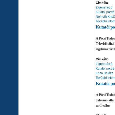
Címkék:
Z generáció
Kutatói portré
Németh Kristó
További infor
Kutatói po
A Pécsi Tudom
Televízió ált
izgalmas terül
Címkék:
Z generáció
Kutatói portré
Kósa Balázs
További infor
Kutatói po
A Pécsi Tudom
Televízió ált
területébe.