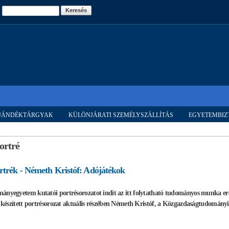
Ugrás a
Keresés
tartalomra
AJÁNDÉKTÁRGYAK
KÜLÖNJÁRATI SZEMÉLYSZÁLLÍTÁS
EGYETEMBIZ
ortré
rtrék - Németh Kristóf: Adójátékok
ányegyetem kutatói portrésorozatot indít az itt folytatható tudományos munka e
al készített portrésorozat aktuális részében Németh Kristóf, a Közgazdaságtudomán