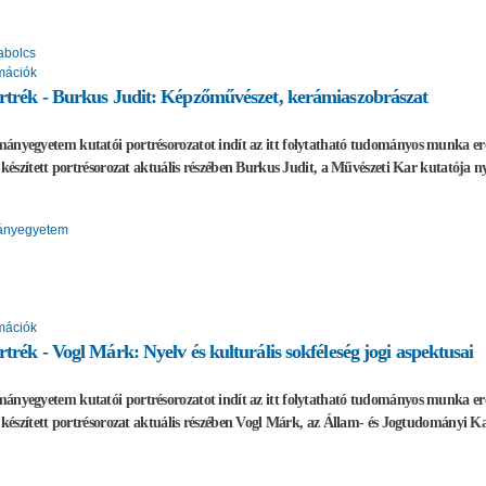
zabolcs
mációk
rtrék - Burkus Judit: Képzőművészet, kerámiaszobrászat
ányegyetem kutatói portrésorozatot indít az itt folytatható tudományos munka e
al készített portrésorozat aktuális részében Burkus Judit, a Művészeti Kar kutatója 
ányegyetem
mációk
rtrék - Vogl Márk: Nyelv és kulturális sokféleség jogi aspektusai
ányegyetem kutatói portrésorozatot indít az itt folytatható tudományos munka e
al készített portrésorozat aktuális részében Vogl Márk, az Állam- és Jogtudományi 