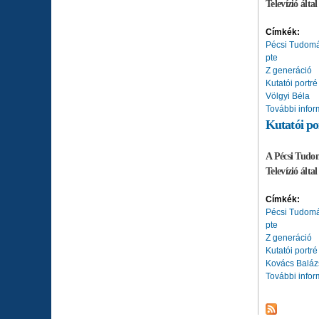
Televízió álta
Címkék:
Pécsi Tudom
pte
Z generáció
Kutatói portré
Völgyi Béla
További infor
Kutatói po
A Pécsi Tudom
Televízió ált
Címkék:
Pécsi Tudom
pte
Z generáció
Kutatói portré
Kovács Baláz
További infor
Oldalak