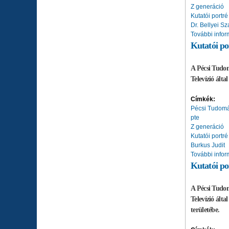
Z generáció
Kutatói portré
Dr. Bellyei S
További infor
Kutatói po
A Pécsi Tudom
Televízió ált
Címkék:
Pécsi Tudom
pte
Z generáció
Kutatói portré
Burkus Judit
További infor
Kutatói po
A Pécsi Tudom
Televízió ált
területébe.