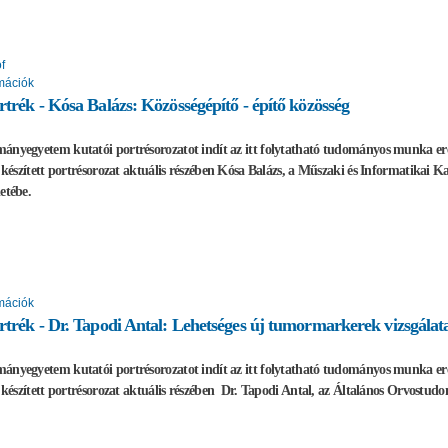
f
mációk
rtrék - Kósa Balázs: Közösségépítő - építő közösség
ányegyetem kutatói portrésorozatot indít az itt folytatható tudományos munka e
al készített portrésorozat aktuális részében Kósa Balázs, a Műszaki és Informatikai
etébe.
mációk
rtrék - Dr. Tapodi Antal: Lehetséges új tumormarkerek vizsgálat
ányegyetem kutatói portrésorozatot indít az itt folytatható tudományos munka e
al készített portrésorozat aktuális részében Dr. Tapodi Antal, az Általános Orvost