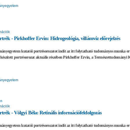
ányegyetem
mációk
trék - Pirkhoffer Ervin: Hidrogeológia, villámvíz előrejelzés
ányegyetem kutatói portrésorozatot indít az itt folytatható tudományos munka e
l készített portrésorozat aktuális részében Pirkhoffer Ervin, a
Természettudományi 
ányegyetem
in
mációk
rtrék - Völgyi Béla: Retinális információfeldolgozás
ányegyetem kutatói portrésorozatot indít az itt folytatható tudományos munka e