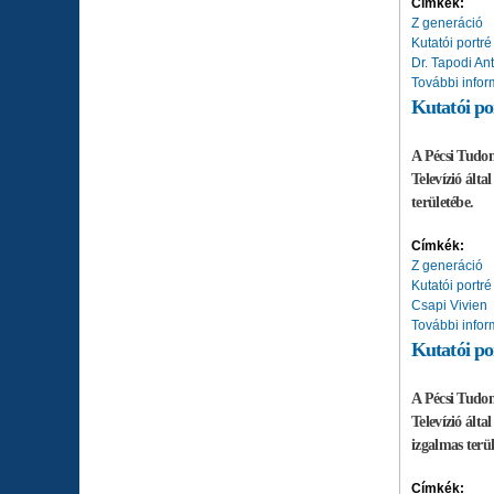
Címkék:
Z generáció
Kutatói portré
Dr. Tapodi Ant
További infor
Kutatói po
A Pécsi Tudom
Televízió ált
területébe.
Címkék:
Z generáció
Kutatói portré
Csapi Vivien
További infor
Kutatói po
A Pécsi Tudom
Televízió ált
izgalmas terül
Címkék: