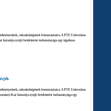
redményeinek, sokszínűségének bemutatására. A PTE Universitas
Kar kutatója nyújt betekintést tudományága egy izgalmas
érjék
redményeinek, sokszínűségének bemutatására. A PTE Universitas
ostudományi Kar kutatója nyújt betekintést tudományága egy