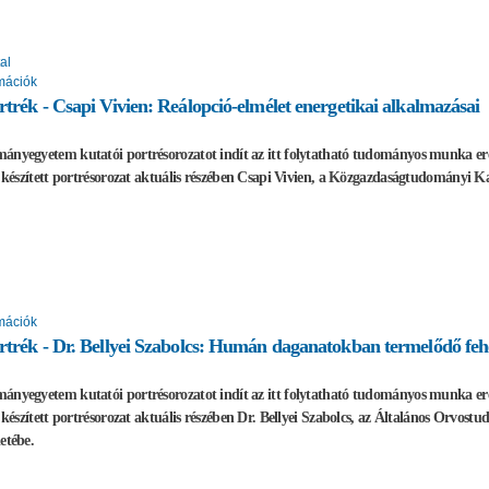
al
mációk
rtrék - Csapi Vivien: Reálopció-elmélet energetikai alkalmazásai
ányegyetem kutatói portrésorozatot indít az itt folytatható tudományos munka e
al készített portrésorozat aktuális részében Csapi Vivien, a Közgazdaságtudományi 
mációk
rtrék - Dr. Bellyei Szabolcs: Humán daganatokban termelődő feh
ányegyetem kutatói portrésorozatot indít az itt folytatható tudományos munka e
al készített portrésorozat aktuális részében Dr. Bellyei Szabolcs, az Általános Orv
etébe.