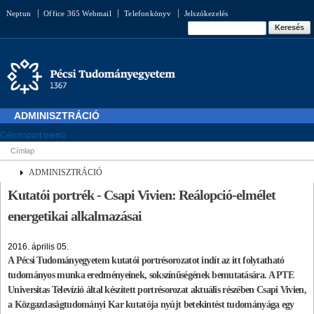
Ugrás a
Neptun
Office 365 Webmail
Telefonkönyv
Jelszókezelés
tartalomra
Keresés űrlap
Keresés
ADMINISZTRÁCIÓ
Célcsoport menü
Címlap
Jelenlegi hely
ADMINISZTRÁCIÓ
Kutatói portrék - Csapi Vivien: Reálopció-elmélet
energetikai alkalmazásai
2016. április 05.
A Pécsi Tudományegyetem kutatói portrésorozatot indít az itt folytatható
tudományos munka eredményeinek, sokszínűségének bemutatására. A PTE
Universitas Televízió által készített portrésorozat aktuális részében Csapi Vivien,
a Közgazdaságtudományi Kar kutatója nyújt betekintést tudományága egy