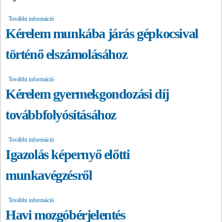
További információ
Közalkalmazotti jogviszony azonnali hatállyal történő megszüntetése
próbaidő alatt- Közalkalmazotti nyilatkozat tartalommal kapcsolatosan
Kérelem munkába járás gépkocsival
történő elszámolásához
További információ
Kérelem munkába járás gépkocsival történő elszámolásához
tartalommal kapcsolatosan
Kérelem gyermekgondozási díj
továbbfolyósításához
További információ
Kérelem gyermekgondozási díj továbbfolyósításához tartalommal
kapcsolatosan
Igazolás képernyő előtti
munkavégzésről
További információ
Igazolás képernyő előtti munkavégzésről tartalommal kapcsolatosan
Havi mozgóbérjelentés