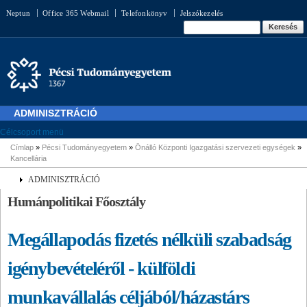
Ugrás a
Neptun
Office 365 Webmail
Telefonkönyv
Jelszókezelés
tartalomra
Keresés űrlap
Keresés
ADMINISZTRÁCIÓ
Célcsoport menü
Címlap
»
Pécsi Tudományegyetem
»
Önálló Központi Igazgatási szervezeti egységek
»
Jelenlegi hely
Kancellária
ADMINISZTRÁCIÓ
Humánpolitikai Főosztály
Megállapodás fizetés nélküli szabadság
igénybevételéről - külföldi
munkavállalás céljából/házastárs