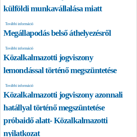
külföldi munkavállalása miatt
További információ
Megállapodás fizetés nélküli szabadság igénybevételéről - külföldi
munkavállalás céljából/házastárs külföldi munkavállalása miatt
Megállapodás belső áthelyezésről
tartalommal kapcsolatosan
További információ
Megállapodás belső áthelyezésről tartalommal kapcsolatosan
Közalkalmazotti jogviszony
lemondással történő megszüntetése
További információ
Közalkalmazotti jogviszony lemondással történő megszüntetése
tartalommal kapcsolatosan
Közalkalmazotti jogviszony azonnali
hatállyal történő megszüntetése
próbaidő alatt- Közalkalmazotti
nyilatkozat