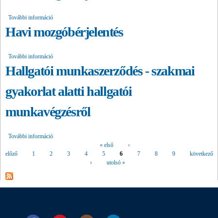
További információ
Havi mozgóbérjelentés tartalommal kapcsolatosan
Havi mozgóbérjelentés
További információ
Havi mozgóbérjelentés tartalommal kapcsolatosan
Hallgatói munkaszerződés - szakmai
gyakorlat alatti hallgatói
munkavégzésről
További információ
Hallgatói munkaszerződés - szakmai gyakorlat alatti hallgatói
munkavégzésről tartalommal kapcsolatosan
« első
‹
Oldalak
előző
1
2
3
4
5
6
7
8
9
következő
›
utolsó »