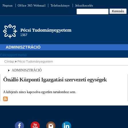
Ugrás a
Neptun
Office 365 Webmail
Telefonkönyv
Jelszókezelés
tartalomra
Keresés űrlap
Keresés
ADMINISZTRÁCIÓ
Célcsoport menü
Címlap
»
Pécsi Tudományegyetem
Jelenlegi hely
ADMINISZTRÁCIÓ
Önálló Központi Igazgatási szervezeti egységek
A kifejezés nincs kapcsolva egyetlen tartalomhoz sem.