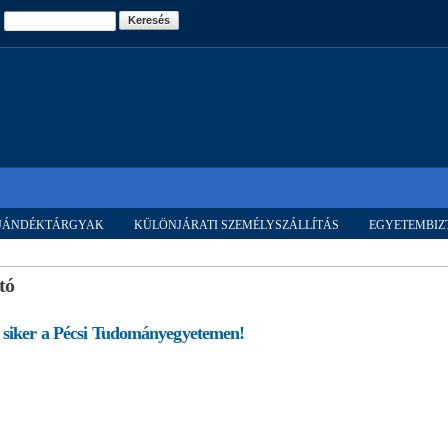
Ugrás a
Keresés
tartalomra
AJÁNDÉKTÁRGYAK
KÜLÖNJÁRATI SZEMÉLYSZÁLLÍTÁS
EGYETEMBIZ
tó
 siker a Pécsi Tudományegyetemen!