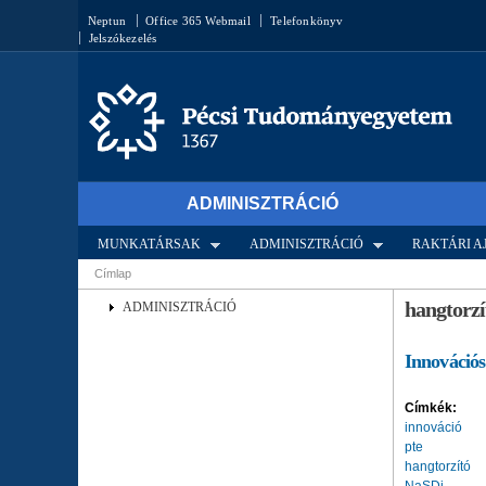
Keresés űrlap
Neptun
Office 365 Webmail
Telefonkönyv
Jelszókezelés
ADMINISZTRÁCIÓ
MUNKATÁRSAK
ADMINISZTRÁCIÓ
RAKTÁRI 
Címlap
Jelenlegi hely
hangtorzí
ADMINISZTRÁCIÓ
Innovációs
Címkék:
innováció
pte
hangtorzító
NaSDi