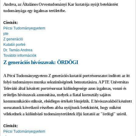
Andrea, az Általános Orvostudományi Kar kutatója nyújt betekintést
tudományága egy izgalmas területébe.
Címkék:
Pécsi Tudományegyetem
pte
Z generáció
Kutatói portré
Dr. Tamás Andrea
További információk
Z generációs hívószavak: ÖRDÖGI
A Pécsi Tudományegyetem Z generációs kutatói portrésorozatot indított az itt
folyó tudományos munka sokszínűségének bemutatására. A PTE Universitas
Televízió által készített portrésorozat különlegessége azon izgalmas, vonzó és
erőteljes hívószavak azonosítása, melyek a fiatal korosztály sajátos
kommunikációs stílusát, elsődleges értékeit fémjelzik. E hívószavakból készített
sorozatunk következő részében abba nyújtunk betekintést, hogy miként
vélekednek a különböző tudományterületek ifjú kutatói az "ördögi" szóról.
Címkék:
Pécsi Tudományegyetem