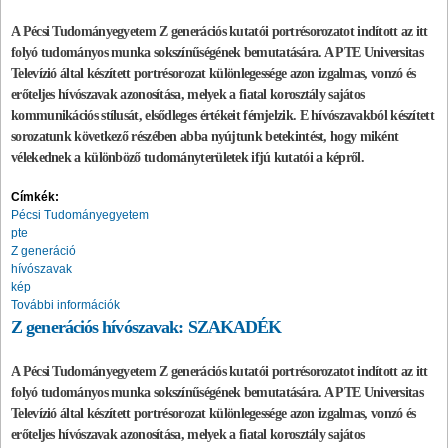
A Pécsi Tudományegyetem Z generációs kutatói portrésorozatot indított az itt
folyó tudományos munka sokszínűségének bemutatására. A PTE Universitas
Televízió által készített portrésorozat különlegessége azon izgalmas, vonzó és
erőteljes hívószavak azonosítása, melyek a fiatal korosztály sajátos
kommunikációs stílusát, elsődleges értékeit fémjelzik. E hívószavakból készített
sorozatunk következő részében abba nyújtunk betekintést, hogy miként
vélekednek a különböző tudományterületek ifjú kutatói a képről.
Címkék:
Pécsi Tudományegyetem
pte
Z generáció
hívószavak
kép
További információk
Z generációs hívószavak: SZAKADÉK
A Pécsi Tudományegyetem Z generációs kutatói portrésorozatot indított az itt
folyó tudományos munka sokszínűségének bemutatására. A PTE Universitas
Televízió által készített portrésorozat különlegessége azon izgalmas, vonzó és
erőteljes hívószavak azonosítása, melyek a fiatal korosztály sajátos