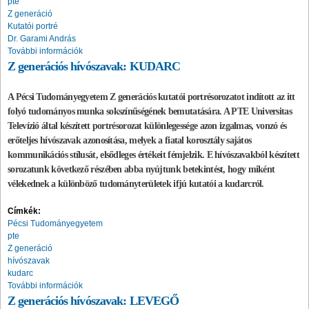
pte
Z generáció
Kutatói portré
Dr. Garami András
További információk
Z generációs hívószavak: KUDARC
A Pécsi Tudományegyetem Z generációs kutatói portrésorozatot indított az itt
folyó tudományos munka sokszínűségének bemutatására. A PTE Universitas
Televízió által készített portrésorozat különlegessége azon izgalmas, vonzó és
erőteljes hívószavak azonosítása, melyek a fiatal korosztály sajátos
kommunikációs stílusát, elsődleges értékeit fémjelzik. E hívószavakból készített
sorozatunk következő részében abba nyújtunk betekintést, hogy miként
vélekednek a különböző tudományterületek ifjú kutatói a kudarcról.
Címkék:
Pécsi Tudományegyetem
pte
Z generáció
hívószavak
kudarc
További információk
Z generációs hívószavak: LEVEGŐ