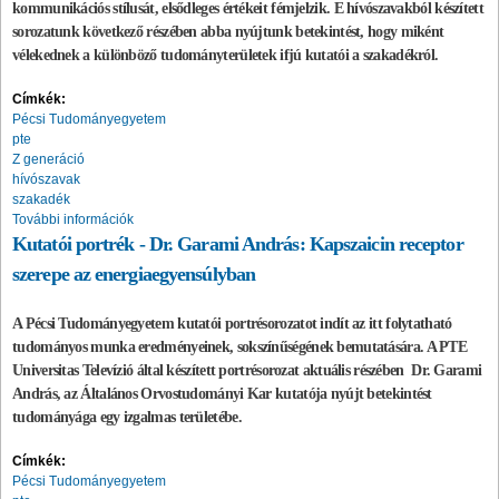
kommunikációs stílusát, elsődleges értékeit fémjelzik. E hívószavakból készített
sorozatunk következő részében abba nyújtunk betekintést, hogy miként
vélekednek a különböző tudományterületek ifjú kutatói a szakadékról.
Címkék:
Pécsi Tudományegyetem
pte
Z generáció
hívószavak
szakadék
További információk
Kutatói portrék - Dr. Garami András: Kapszaicin receptor
szerepe az energiaegyensúlyban
A Pécsi Tudományegyetem kutatói portrésorozatot indít az itt folytatható
tudományos munka eredményeinek, sokszínűségének bemutatására. A PTE
Universitas Televízió által készített portrésorozat aktuális részében Dr. Garami
András, az Általános Orvostudományi Kar kutatója nyújt betekintést
tudományága egy izgalmas területébe.
Címkék:
Pécsi Tudományegyetem