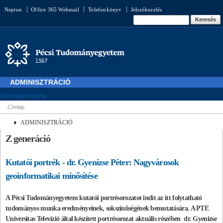
Ugrás a
Neptun
Office 365 Webmail
Telefonkönyv
Jelszókezelés
tartalomra
Keresés űrlap
Keresés
ADMINISZTRÁCIÓ
Célcsoport menü
Címlap
Jelenlegi hely
ADMINISZTRÁCIÓ
Z generáció
Kutatói portrék - dr. Gyenizse Péter: Nagyvárosok
geoinformatikai minősítése
A Pécsi Tudományegyetem kutatói portrésorozatot indít az itt folytatható
tudományos munka eredményeinek, sokszínűségének bemutatására. A PTE
Universitas Televízió által készített portrésorozat aktuális részében dr. Gyenizse