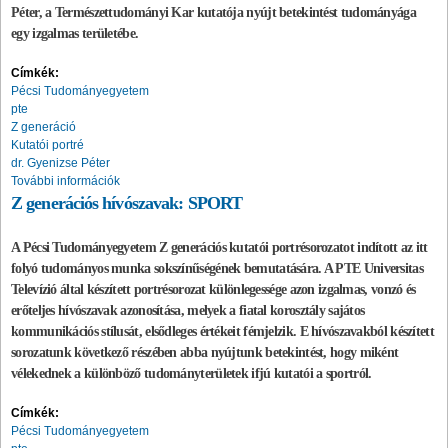
Péter, a Természettudományi Kar kutatója nyújt betekintést tudományága
egy izgalmas területébe.
Címkék:
Pécsi Tudományegyetem
pte
Z generáció
Kutatói portré
dr. Gyenizse Péter
További információk
Z generációs hívószavak: SPORT
A Pécsi Tudományegyetem Z generációs kutatói portrésorozatot indított az itt
folyó tudományos munka sokszínűségének bemutatására. A PTE Universitas
Televízió által készített portrésorozat különlegessége azon izgalmas, vonzó és
erőteljes hívószavak azonosítása, melyek a fiatal korosztály sajátos
kommunikációs stílusát, elsődleges értékeit fémjelzik. E hívószavakból készített
sorozatunk következő részében abba nyújtunk betekintést, hogy miként
vélekednek a különböző tudományterületek ifjú kutatói a sportról.
Címkék:
Pécsi Tudományegyetem