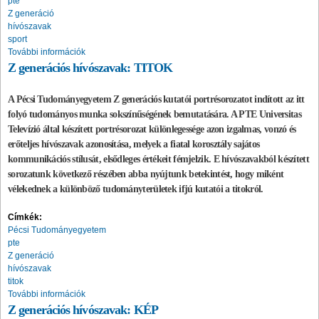
pte
Z generáció
hívószavak
sport
További információk
Z generációs hívószavak: TITOK
A Pécsi Tudományegyetem Z generációs kutatói portrésorozatot indított az itt
folyó tudományos munka sokszínűségének bemutatására. A PTE Universitas
Televízió által készített portrésorozat különlegessége azon izgalmas, vonzó és
erőteljes hívószavak azonosítása, melyek a fiatal korosztály sajátos
kommunikációs stílusát, elsődleges értékeit fémjelzik. E hívószavakból készített
sorozatunk következő részében abba nyújtunk betekintést, hogy miként
vélekednek a különböző tudományterületek ifjú kutatói a titokról.
Címkék:
Pécsi Tudományegyetem
pte
Z generáció
hívószavak
titok
További információk
Z generációs hívószavak: KÉP