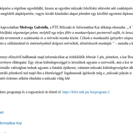
pzése a régióban egyedülálló, hiszen az egyetlen műszaki felsőfokú oklevelet adó szakképzés. R
a megfelelő alapképzésbe, vagyis kiváló kiindulási alapot jelenthet egy későbbi egyetemi diplo
 kapcsolatban
Medvegy Gabriella
, a PTE Műszaki és Informatikai Kar dékánja elmondta:
„A '
elsőfokú végzettséget jelent, melyből egy teljes félév a munkaerőpiaci partnernél zajlik, és be
idat teremtenek a szakmunka és a mérnöki munka között. Célunk a munkaadói igényekre alapoz
ni a vállalatoknál és intézményeknél dolgozó mérnökök, döntéshozók munkáját.”
– mondta a k
nnyi előnyéről hallhatnak majd információkat az érdeklődők február 1-jén, pénteken, a kar Bosz
zvényre ellátogatni. Egy olyan különlegességgel is készülnek ugyanis a szervezők, ami a kor te
rtuális valóságban tudnak ugyanis a fiatalok építkezni, valamint műszaki különlegességeket alk
ztráló jelentkező tud majd élni a lehetőséggel! Izgalmasnak ígérkezik még a „műszaki pályá
iért érdemes nőként elindulni a műszaki világ felé.
letes programja és a regisztráció itt érhető el:
https://felvi.mik.pte.hu/program-2
eli
formatikai Kar