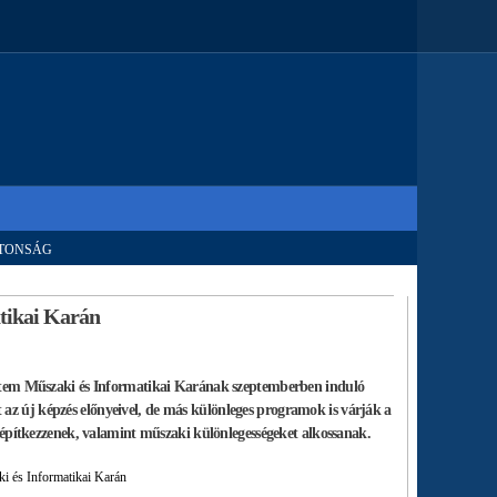
TONSÁG
atikai Karán
egyetem Műszaki és Informatikai Karának szeptemberben induló
 az új képzés előnyeivel, de más különleges programok is várják a
an építkezzenek, valamint műszaki különlegességeket alkossanak.