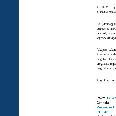
A PTE MIK új ké
akkreditálható 
Az újdonsággal
megszerezhető f
piacnak, akik h
képesek támogat
A képzés valame
érdemes a rende
magában. Egy vi
programra regis
megtudhatják, m
A nyílt nap rész
Rovat:
Felvét
Címkék:
Műszaki és In
PTE MIK