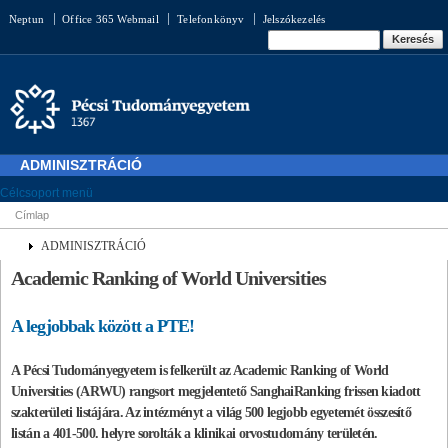
Ugrás a
Neptun
Office 365 Webmail
Telefonkönyv
Jelszókezelés
tartalomra
Keresés űrlap
Keresés
ADMINISZTRÁCIÓ
Célcsoport menü
Címlap
Jelenlegi hely
ADMINISZTRÁCIÓ
Academic Ranking of World Universities
A legjobbak között a PTE!
A Pécsi Tudományegyetem is felkerült az Academic Ranking of World
Universities (ARWU) rangsort megjelentető SanghaiRanking frissen kiadott
szakterületi listájára. Az intézményt a világ 500 legjobb egyetemét összesítő
listán a 401-500. helyre sorolták a klinikai orvostudomány területén.