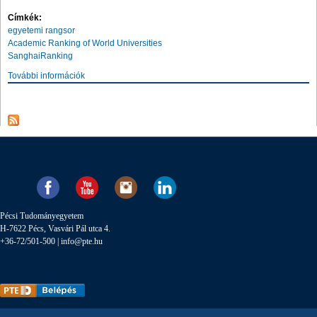
Címkék:
egyetemi rangsor
Academic Ranking of World Universities
SanghaiRanking
További információk
Pécsi Tudományegyetem
H-7622 Pécs, Vasvári Pál utca 4.
+36-72/501-500 |
info@pte.hu