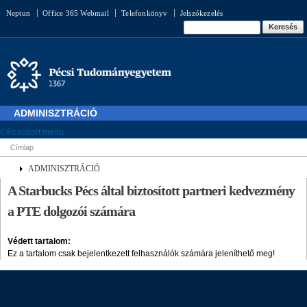
Ugrás a
Neptun
Office 365 Webmail
Telefonkönyv
Jelszókezelés
tartalomra
Keresés űrlap
Keresés
ADMINISZTRÁCIÓ
Célcsoport menü
Címlap
Jelenlegi hely
ADMINISZTRÁCIÓ
A Starbucks Pécs által biztosított partneri kedvezmény
a PTE dolgozói számára
Védett tartalom:
Ez a tartalom csak bejelentkezett felhasználók számára jeleníthető meg!