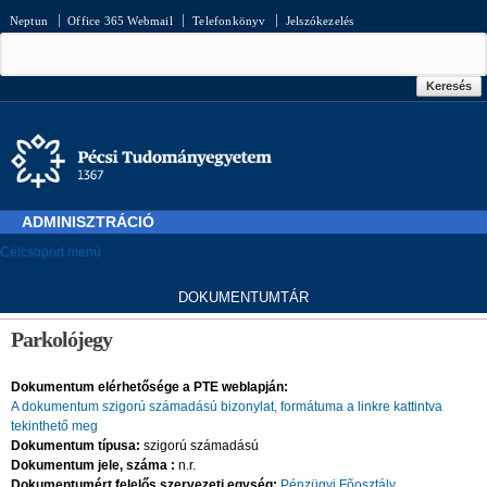
Ugrás a
Neptun
Office 365 Webmail
Telefonkönyv
Jelszókezelés
tartalomra
Keresés űrlap
Keresés
ADMINISZTRÁCIÓ
Célcsoport menü
D
OKUMENTUMTÁR
Jelenlegi hely
Parkolójegy
Dokumentum elérhetősége a PTE weblapján:
A dokumentum szigorú számadású bizonylat, formátuma a linkre kattintva
tekinthető meg
Dokumentum típusa:
szigorú számadású
Dokumentum jele, száma :
n.r.
Dokumentumért felelős szervezeti egység:
Pénzügyi Fõosztály