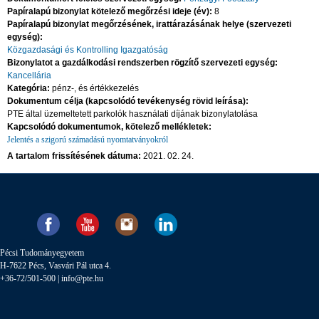
Papíralapú bizonylat kötelező megőrzési ideje (év):
8
Papíralapú bizonylat megőrzésének, irattárazásának helye (szervezeti
egység):
Közgazdasági és Kontrolling Igazgatóság
Bizonylatot a gazdálkodási rendszerben rögzítő szervezeti egység:
Kancellária
Kategória:
pénz-, és értékkezelés
Dokumentum célja (kapcsolódó tevékenység rövid leírása):
PTE által üzemeltetett parkolók használati díjának bizonylatolása
Kapcsolódó dokumentumok, kötelező mellékletek:
Jelentés a szigorú számadású nyomtatványokról
A tartalom frissítésének dátuma:
2021. 02. 24.
Pécsi Tudományegyetem
H-7622 Pécs, Vasvári Pál utca 4.
+36-72/501-500 |
info@pte.hu