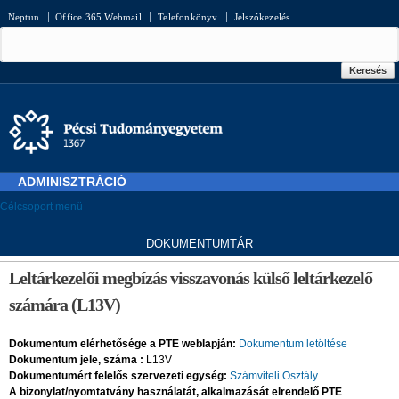
Ugrás a
Neptun
Office 365 Webmail
Telefonkönyv
Jelszókezelés
tartalomra
Keresés űrlap
Keresés
ADMINISZTRÁCIÓ
Célcsoport menü
D
OKUMENTUMTÁR
Jelenlegi hely
Leltárkezelői megbízás visszavonás külső leltárkezelő
számára (L13V)
Dokumentum elérhetősége a PTE weblapján:
Dokumentum letöltése
Dokumentum jele, száma :
L13V
Dokumentumért felelős szervezeti egység:
Számviteli Osztály
A bizonylat/nyomtatvány használatát, alkalmazását elrendelő PTE