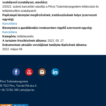
szabályozó (szabályzat, utasítás):
2/2022. számú kancellári utasítás a Pécsi Tudományegyetem leltározási és
leltárkészítési szabályairól
Papíralapú bizonylat megőrzésének, irattárazásának helye (szervezeti
egység):
Kancellária
Bizonylatot a gazdálkodási rendszerben rögzítő szervezeti egység:
Kancellária
Kategória:
leltárkezelés
A tartalom frissítésének dátuma:
2022. 05. 17.
Dokumentum aktuális verziójának hatályba lépésének dátuma:
2022. május 09.
Pécsi Tudományegyetem
H-7622 Pécs, Vasvári Pál utca 4.
+36-72/501-500 |
info@pte.hu