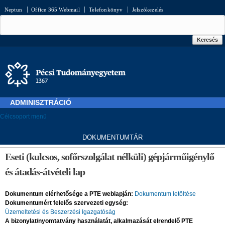
Ugrás a
Neptun
Office 365 Webmail
Telefonkönyv
Jelszókezelés
tartalomra
Keresés űrlap
Keresés
ADMINISZTRÁCIÓ
Célcsoport menü
D
OKUMENTUMTÁR
Jelenlegi hely
Eseti (kulcsos, sofőrszolgálat nélküli) gépjárműigénylő
és átadás-átvételi lap
Dokumentum elérhetősége a PTE weblapján:
Dokumentum letöltése
Dokumentumért felelős szervezeti egység:
Üzemeltetési és Beszerzési Igazgatóság
A bizonylat/nyomtatvány használatát, alkalmazását elrendelő PTE