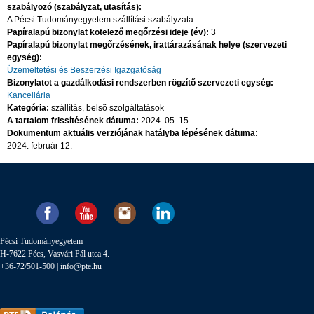
szabályozó (szabályzat, utasítás):
A Pécsi Tudományegyetem szállítási szabályzata
Papíralapú bizonylat kötelező megőrzési ideje (év):
3
Papíralapú bizonylat megőrzésének, irattárazásának helye (szervezeti
egység):
Üzemeltetési és Beszerzési Igazgatóság
Bizonylatot a gazdálkodási rendszerben rögzítő szervezeti egység:
Kancellária
Kategória:
szállítás, belsõ szolgáltatások
A tartalom frissítésének dátuma:
2024. 05. 15.
Dokumentum aktuális verziójának hatályba lépésének dátuma:
2024. február 12.
Pécsi Tudományegyetem
H-7622 Pécs, Vasvári Pál utca 4.
+36-72/501-500 |
info@pte.hu