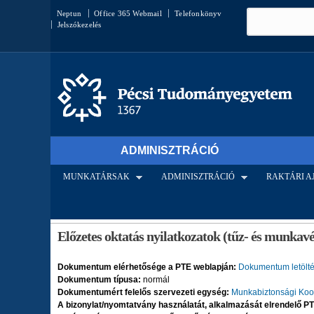
Keresés űrlap
Keresés
Neptun
Office 365 Webmail
Telefonkönyv
Jelszókezelés
ADMINISZTRÁCIÓ
MUNKATÁRSAK
ADMINISZTRÁCIÓ
RAKTÁRI 
Jelenlegi hely
Előzetes oktatás nyilatkozatok (tűz- és munkav
Dokumentum elérhetősége a PTE weblapján:
Dokumentum letölt
Dokumentum típusa:
normál
Dokumentumért felelős szervezeti egység:
Munkabiztonsági Koor
A bizonylat/nyomtatvány használatát, alkalmazását elrendelő PT