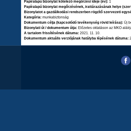
Papíralapú bizonylat kötelező megőrzési ideje (év):
1
Papíralapú bizonylat megőrzésének, irattárazásának helye (sze
Bizonylatot a gazdálkodási rendszerben rögzítő szervezeti egys
Kategória:
munkabiztonság
Dokumentum célja (kapcsolódó tevékenység rövid leírása):
Új b
Bizonylati út / dokumentum útja:
Előzetes oktatáson az MKO aláírja
A tartalom frissítésének dátuma:
2021. 11. 10.
Dokumentum aktuális verziójának hatályba lépésének dátuma: