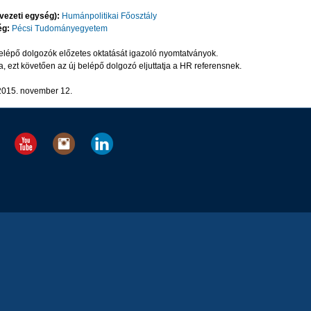
rvezeti egység):
Humánpolitikai Főosztály
ég:
Pécsi Tudományegyetem
elépő dolgozók előzetes oktatását igazoló nyomtatványok.
, ezt követően az új belépő dolgozó eljuttatja a HR referensnek.
2015. november 12.