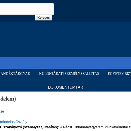
Ugrás a
tartalomra
AJÁNDÉKTÁRGYAK
KÜLÖNJÁRATI SZEMÉLYSZÁLLÍTÁS
EGYETEMBIZ
D
OKUMENTUMTÁR
édelem)
ése
dinációs Osztály
E szabályozó (szabályzat, utasítás):
A Pécsi Tudományegyetem Munkavédelmi s