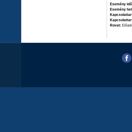
Esemény idő
Esemény hel
Kapcsolattar
Kapcsolattar
Rovat:
Előad