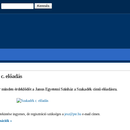
Ugrás a
Keresés
tartalomra
c. előadás
ár minden érdeklődőt a Janus Egyetemi Színház a Szakadék című előadásra.
ekintése ingyenes, de regisztráció szükséges a
jesz@pte.hu
e-mail címen.
mációk »