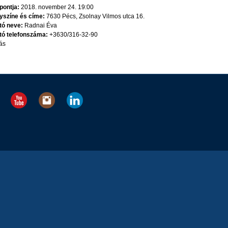
pontja:
2018. november 24. 19:00
yszíne és címe:
7630 Pécs, Zsolnay Vilmos utca 16.
tó neve:
Radnai Éva
tó telefonszáma:
+3630/316-32-90
ás