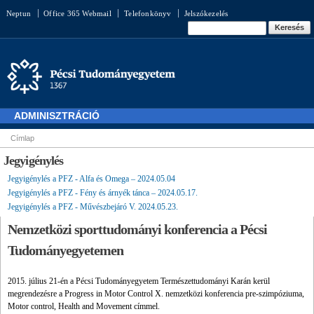
Ugrás a
Neptun
Office 365 Webmail
Telefonkönyv
Jelszókezelés
tartalomra
Keresés űrlap
Keresés
ADMINISZTRÁCIÓ
Címlap
Jelenlegi hely
Jegyigénylés
Jegyigénylés a PFZ - Alfa és Omega – 2024.05.04
Jegyigénylés a PFZ - Fény és árnyék tánca – 2024.05.17.
Jegyigénylés a PFZ - Művészbejáró V. 2024.05.23.
Nemzetközi sporttudományi konferencia a Pécsi
Tudományegyetemen
2015. július 21-én a Pécsi Tudományegyetem Természettudományi Karán kerül
megrendezésre a Progress in Motor Control X. nemzetközi konferencia pre-szimpóziuma,
Motor control, Health and Movement címmel.