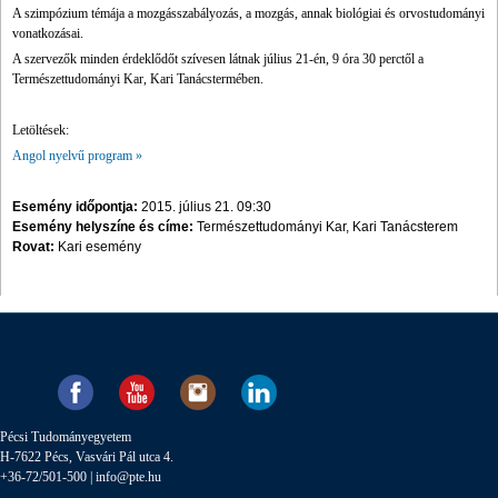
A szimpózium témája a mozgásszabályozás, a mozgás, annak biológiai és orvostudományi
vonatkozásai.
A szervezők minden érdeklődőt szívesen látnak július 21-én, 9 óra 30 perctől a
Természettudományi Kar, Kari Tanácstermében.
Letöltések:
Angol nyelvű program
»
Esemény időpontja:
2015. július 21. 09:30
Esemény helyszíne és címe:
Természettudományi Kar, Kari Tanácsterem
Rovat:
Kari esemény
Pécsi Tudományegyetem
H-7622 Pécs, Vasvári Pál utca 4.
+36-72/501-500 |
info@pte.hu